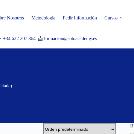
bre Nosotros
Metodología
Pedir Información
Cursos

+34 622 207 864
📩
formacion@sotoacademy.es
itada)
B