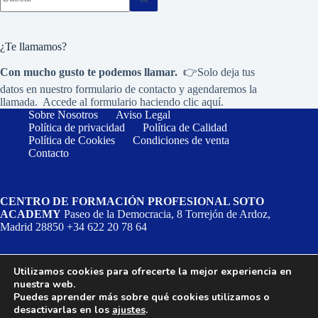
resultados
¿Te llamamos?
Con mucho gusto te podemos llamar.
👉Solo deja tus
datos en nuestro formulario de contacto y agendaremos la
llamada. Accede al formulario haciendo
clic aquí.
Sobre Nosotros
Aviso Legal
Política de privacidad
Política de Calidad
Política de Cookies
Condiciones de venta
Contacto
CENTRO DE FORMACIÓN PROFESIONAL SOTO
ACADEMY
Paseo de la Democracia, 8 Torrejón de Ardoz,
Madrid 28850 +34 622 20 78 64
Utilizamos cookies para ofrecerte la mejor experiencia en
nuestra web.
Puedes aprender más sobre qué cookies utilizamos o
desactivarlas en los
ajustes
.