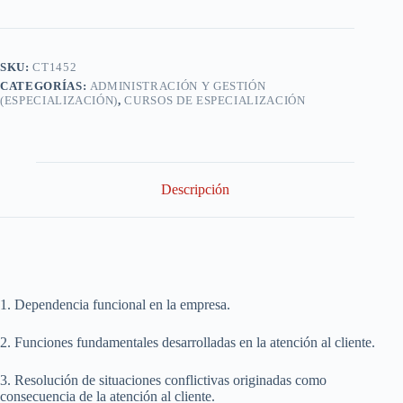
de
atención
al
cliente
SKU:
CT1452
en
CATEGORÍAS:
ADMINISTRACIÓN Y GESTIÓN
las
(ESPECIALIZACIÓN)
,
CURSOS DE ESPECIALIZACIÓN
entidades
del
sector
financiero
cantidad
Descripción
1. Dependencia funcional en la empresa.
2. Funciones fundamentales desarrolladas en la atención al cliente.
3. Resolución de situaciones conflictivas originadas como
consecuencia de la atención al cliente.