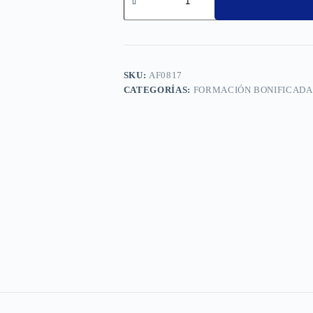
Aprovisionamiento
Interno
en
Pastelería
cantidad
SKU:
AF0817
CATEGORÍAS:
FORMACIÓN BONIFICADA