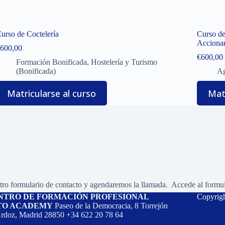
urso de Coctelería
Curso de
Accionam
600,00
€
600,00
Formación Bonificada
,
Hostelería y Turismo
(Bonificada)
Ag
Matricularse al curso
Matr
tro formulario de contacto y agendaremos la llamada. Accede al formu
NTRO DE FORMACIÓN PROFESIONAL
Copyrig
TO ACADEMY
Paseo de la Democracia, 8 Torrejón
rdoz, Madrid 28850 +34 622 20 78 64