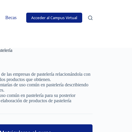
Becas
Acceder al Campus Virtual
telería
n de las empresas de pastelería relacionándola con
los productos que obtienen.
entarías de uso común en pastelería describiendo
es.
uso común en pastelería para su posterior
e elaboración de productos de pastelería