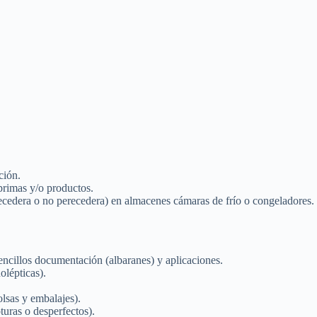
ción.
 primas y/o productos.
recedera o no perecedera) en almacenes cámaras de frío o congeladores.
encillos documentación (albaranes) y aplicaciones.
olépticas).
lsas y embalajes).
turas o desperfectos).