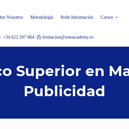
bre Nosotros
Metodología
Pedir Información
Cursos

+34 622 207 864
📩
formacion@sotoacademy.es
co Superior en Ma
Publicidad